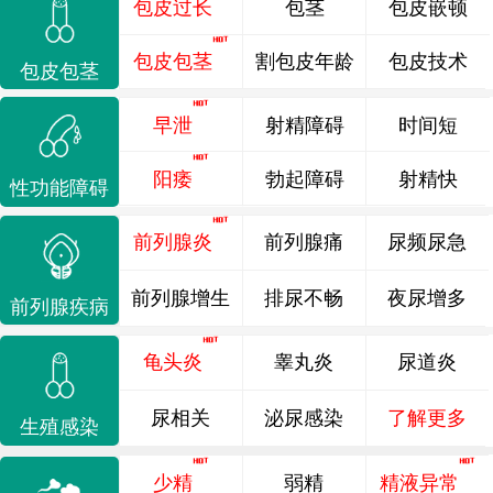
包皮过长
包茎
包皮嵌顿
包皮包茎
割包皮年龄
包皮技术
包皮包茎
早泄
射精障碍
时间短
阳痿
勃起障碍
射精快
性功能障碍
前列腺炎
前列腺痛
尿频尿急
前列腺增生
排尿不畅
夜尿增多
前列腺疾病
龟头炎
睾丸炎
尿道炎
尿相关
泌尿感染
了解更多
生殖感染
少精
弱精
精液异常