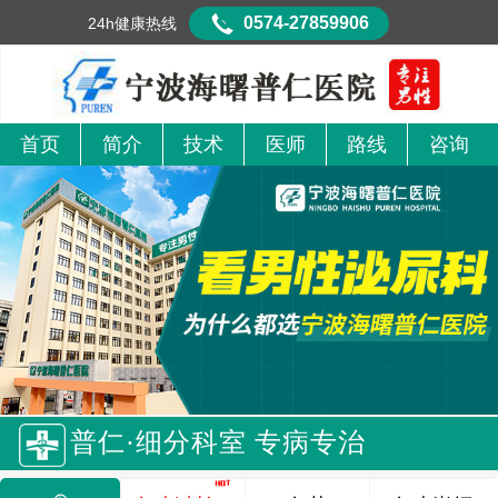
0574-27859906
24h健康热线
首页
简介
技术
医师
路线
咨询
普仁·细分科室 专病专治