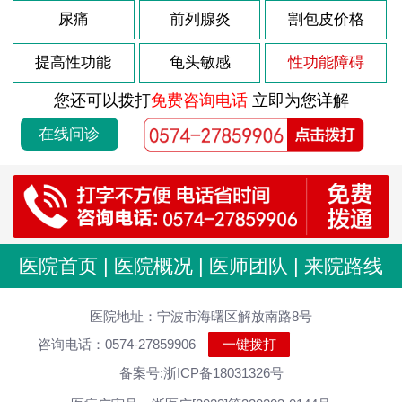
2026-08-02
尿痛
前列腺炎
割包皮价格
男性尿道炎是怎么引起的要注意什么饮食
2026-08-02
白领男性尿道炎要当心
提高性功能
龟头敏感
性功能障碍
2026-08-02
尿道炎症严重吗
您还可以拨打
免费咨询电话
立即为您详解
2026-08-02
尿道炎什么办法好得快
在线问诊
2026-07-24
男性包皮过长的原因
2026-07-24
包皮过长会有影响吗
2026-07-24
包皮过长会影响生育吗
2026-07-24
包皮过长容易造成哪些危害
医院首页
|
医院概况
|
医师团队
|
来院路线
2026-07-24
包皮过长会对男性带来哪些危害
2026-07-18
医院地址：宁波市海曙区解放南路8号
男性前列腺增生有哪些早期表现呢
咨询电话：0574-27859906
一键拨打
2026-07-18
前列腺增生常见表现
备案号:浙ICP备18031326号
2026-07-18
如何及时发现自己患有前列腺增生