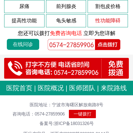
2026-08-02
尿痛
前列腺炎
割包皮价格
尿道炎症严重吗
2026-08-02
尿道炎什么办法好得快
提高性功能
龟头敏感
性功能障碍
2026-07-24
男性包皮过长的原因
您还可以拨打
免费咨询电话
立即为您详解
2026-07-24
包皮过长会有影响吗
在线问诊
2026-07-24
包皮过长会影响生育吗
2026-07-24
包皮过长容易造成哪些危害
2026-07-24
包皮过长会对男性带来哪些危害
2026-07-18
男性前列腺增生有哪些早期表现呢
医院首页
|
医院概况
|
医师团队
|
来院路线
2026-07-18
前列腺增生常见表现
2026-07-18
医院地址：宁波市海曙区解放南路8号
如何及时发现自己患有前列腺增生
咨询电话：0574-27859906
一键拨打
2026-07-18
患前列腺增生临床表现
备案号:浙ICP备18031326号
2026-07-18
前列腺增生有影响吗