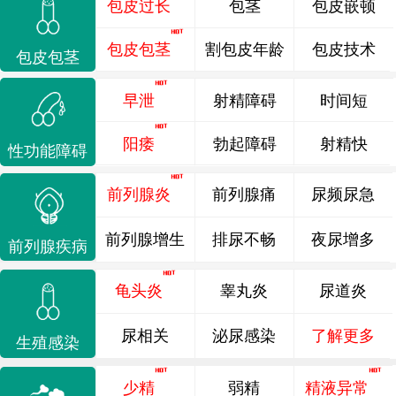
包皮过长
包茎
包皮嵌顿
包皮包茎
割包皮年龄
包皮技术
包皮包茎
早泄
射精障碍
时间短
阳痿
勃起障碍
射精快
性功能障碍
前列腺炎
前列腺痛
尿频尿急
前列腺增生
排尿不畅
夜尿增多
前列腺疾病
龟头炎
睾丸炎
尿道炎
尿相关
泌尿感染
了解更多
生殖感染
少精
弱精
精液异常