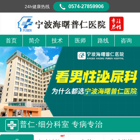
0574-27859906
24h健康热线
首页
简介
技术
医师
路线
咨询
普仁·细分科室 专病专治